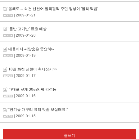
올해도… 화천 산천어 펄쩍펄쩍 주민 정성이 '월척 떡밥'
| 2009-01-21
‘물반 고기반’ 豊漁 예상
| 2009-01-20
대물에서 찌맞춤은 중요하다
| 2009-01-19
18일 화천 산천어 축제장서~~
| 2009-01-17
다대포 낫개 30㎝안팎 감성돔
| 2009-01-16
“한겨울 개구리 요리 맛좀 보실래요.”
| 2009-01-15
글쓰기