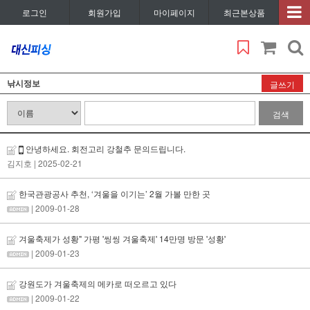
로그인
회원가입
마이페이지
최근본상품
낚시정보
글쓰기
검색
안녕하세요. 회전고리 강철추 문의드립니다.
김지호
| 2025-02-21
한국관광공사 추천, ‘겨울을 이기는’ 2월 가볼 만한 곳
| 2009-01-28
겨울축제가 성황" 가평 '씽씽 겨울축제' 14만명 방문 '성황'
| 2009-01-23
강원도가 겨울축제의 메카로 떠오르고 있다
| 2009-01-22