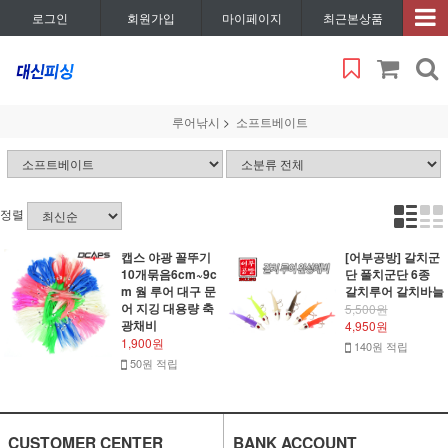
로그인
회원가입
마이페이지
최근본상품
루어낚시
소프트베이트
정렬
캡스 야광 꼴뚜기
[어부공방] 갈치군
10개묶음6cm~9c
단 풀치군단 6종
m 웜 루어 대구 문
갈치루어 갈치바늘
어 지깅 대용량 축
5,500원
광채비
4,950원
1,900원
140원 적립
50원 적립
CUSTOMER CENTER
BANK ACCOUNT