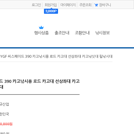
로그인
회원가입
마이페이지
주문조회
장바구니
행사상품
출조안내
조황안내
낚시정보
 YGF 씨스페이드 390 카고낚시용 로드 카고대 선상좌대 카고낚싯대 릴낚시대
드 390 카고낚시용 로드 카고대 선상좌대 카고
대
규산업
한민국
0,800원
680 원