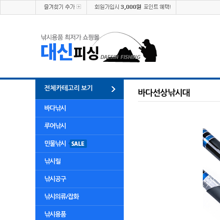
전체카테고리 보기
바다선상낚시대
바다낚시
루어낚시
민물낚시
낚시릴
낚시공구
낚시의류/잡화
낚시용품