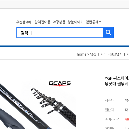
갈치집어등
야광봉돌
왕눈이에기
밑밥통세트
추천검색어
home
>
낚싯대
>
바다선상낚시대
>
YGF 씨스페이
낚싯대 릴낚시
제조사
영
원산지
대
소비자가격
10
적립금
1,