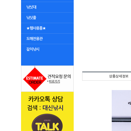
낚싯대
낚싯줄
★행사용품★
도매전용관
갈치낚시
상품상세정보