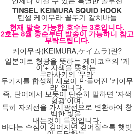
언제나 이길 수 있는 특별한 솔루션
TINSEL KEIMURA SQUID HOOK
틴셀 케이무라 꼴뚜기 갈치바늘
현재 발송 가능한 호수는 3호입니다.
2호는 8월 중순부터 발송이 가능하니 참고
부탁드립니다.
케이무라(KEIMURA,
ケイムラ
)란?
일본어로 형광을 뜻하는 케이코우의 '케
이'+ 자색을 뜻하는
무라사키의 '무라'
두가지를 합성해 새로이 만들어진 '케이무
라' 입니다.
즉, 단어에서 보듯이 단순히 말하면 '자색
형광'이며,
특히 자외선을 가시광선으로 변환하여 창
백한 빛을
내는것이 특징입니다.
바다는 수심이 깊어지면 깊어질수록 햇빛
이 도달하는