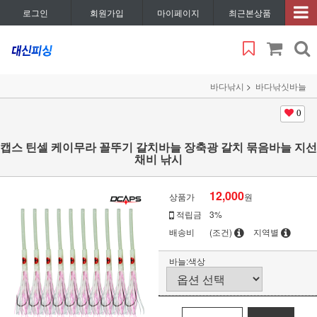
로그인
회원가입
마이페이지
최근본상품
바다낚시
바다낚싯바늘
0
캡스 틴셀 케이무라 꼴뚜기 갈치바늘 장축광 갈치 묶음바늘 지선
채비 낚시
12,000
상품가
원
적립금
3%
배송비
(조건)
지역별
바늘:색상