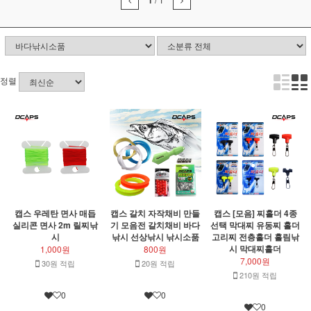
1
정렬
캡스 우레탄 면사 매듭
캡스 갈치 자작채비 만들
캡스 [모음] 찌홀더 4종
실리콘 면사 2m 릴찌낚
기 모음전 갈치채비 바다
선택 막대찌 유동찌 홀더
시
낚시 선상낚시 낚시소품
고리찌 전층홀더 흘림낚
시 막대찌홀더
1,000원
800원
7,000원
30원 적립
20원 적립
210원 적립
0
0
0