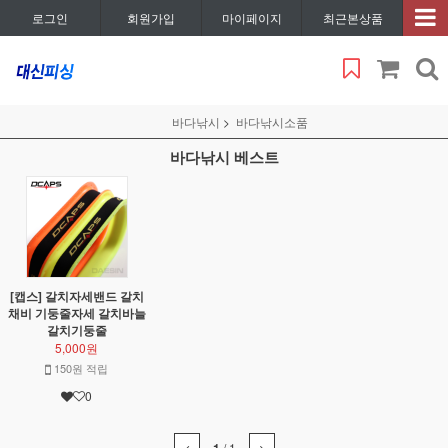
로그인
회원가입
마이페이지
최근본상품
바다낚시
바다낚시소품
바다낚시 베스트
[캡스] 갈치자세밴드 갈치
채비 기둥줄자세 갈치바늘
갈치기둥줄
5,000원
150원 적립
0
/
1