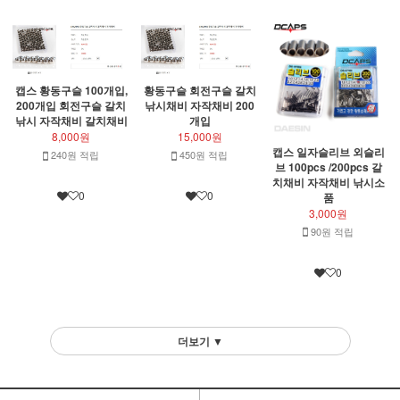
캡스 황동구슬 100개입,
황동구슬 회전구슬 갈치
200개입 회전구슬 갈치
낚시채비 자작채비 200
낚시 자작채비 갈치채비
개입
8,000원
15,000원
캡스 일자슬리브 외슬리
240원 적립
450원 적립
브 100pcs /200pcs 갈
치채비 자작채비 낚시소
0
0
품
3,000원
90원 적립
0
더보기 ▼