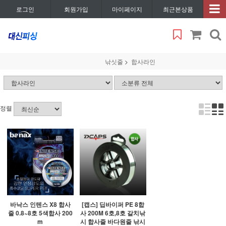
로그인
회원가입
마이페이지
최근본상품
낚싯줄
합사라인
정렬
바낙스 인텐스 X8 합사
[캡스] 딥바이퍼 PE 8합
줄 0.8~8호 5색합사 200
사 200M 6호,8호 갈치낚
m
시 합사줄 바다원줄 낚시